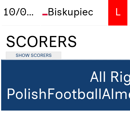
10/05/2026
Biskupiec
L
SCORERS
SHOW SCORERS
All R
PolishFootballAlm