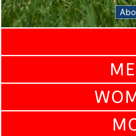
Abo
ME
WOM
MO