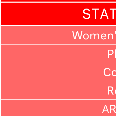
STA
Women'
P
C
R
A