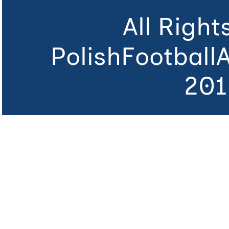
All Righ
PolishFootball
201