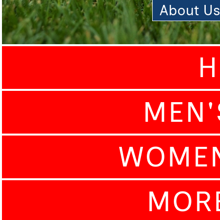
About U
H
MEN'
WOMEN
MOR