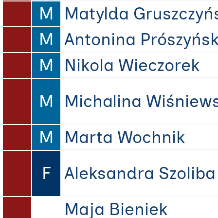
M
Matylda Gruszczyń
M
Antonina Prószyńs
M
Nikola Wieczorek
M
Michalina Wiśniew
M
Marta Wochnik
F
Aleksandra Szoliba
Maja Bieniek